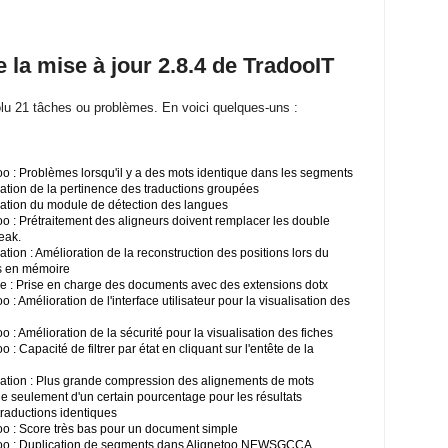
de la mise à jour 2.8.4 de TradooIT
lu 21 tâches ou problèmes. En voici quelques-uns :
o : Problèmes lorsqu'il y a des mots identique dans les segments
tion de la pertinence des traductions groupées
ation du module de détection des langues
o : Prétraitement des aligneurs doivent remplacer les double
eak.
ion : Amélioration de la reconstruction des positions lors du
s en mémoire
 : Prise en charge des documents avec des extensions dotx
: Amélioration de l'interface utilisateur pour la visualisation des
: Amélioration de la sécurité pour la visualisation des fiches
 Capacité de filtrer par état en cliquant sur l'entête de la
ation : Plus grande compression des alignements de mots
e seulement d'un certain pourcentage pour les résultats
raductions identiques
o : Score très bas pour un document simple
too : Duplication de segments dans Alignetoo NEWSGCCA