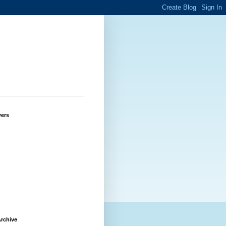
wers
rchive