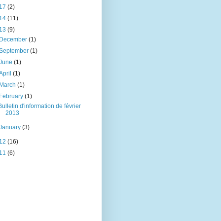
17
(2)
14
(11)
13
(9)
December
(1)
September
(1)
June
(1)
April
(1)
March
(1)
February
(1)
Bulletin d'information de février
2013
January
(3)
12
(16)
11
(6)