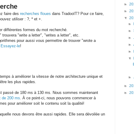
►
20
herche
►
20
z faire des
recherches floues
dans TradooIT? Pour ce faire,
▼
20
uvez utiliser : ?, * et +.
►
er différentes formes du mot recherché.
►
" trouvera "write a letter", "writes a letter", etc.
►
orithmes pour aussi vous permettre de trouver "wrote a
►
.
Essayez-le
!
►
▼
mps à améliorer la vitesse de notre architecture unique et
►
tre les plus rapides.
►
20
est passé de 180 ms à 130 ms. Nous sommes maintenant
►
20
t de 200 ms
. À ce point-ci, nous pouvons commencer à
es pour améliorer soit le contenu soit la qualité!
laquelle nous devons être aussi rapides. Elle sera dévoilée un