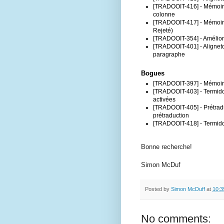
[TRADOOIT-416] - Mémoire : 
colonne
[TRADOOIT-417] - Mémoire : 
Rejeté)
[TRADOOIT-354] - Améliora
[TRADOOIT-401] - Alignetoo
paragraphe
Bogues
[TRADOOIT-397] - Mémoire 
[TRADOOIT-403] - Termidoo 
activées
[TRADOOIT-405] - Prétraduc
prétraduction
[TRADOOIT-418] - Termidoo
Bonne recherche!
Simon McDuf
Posted by
Simon McDuff
at
10:3
No comments: