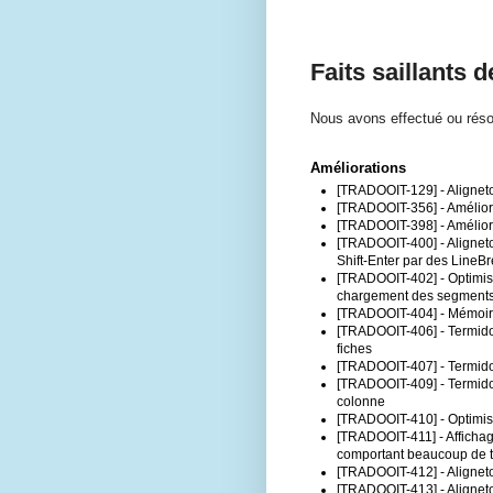
Faits saillants 
Nous avons effectué ou réso
Améliorations
[TRADOOIT-129] - Aligneto
[TRADOOIT-356] - Améliora
[TRADOOIT-398] - Amélior
[TRADOOIT-400] - Aligneto
Shift-Enter par des LineBr
[TRADOOIT-402] - Optimisat
chargement des segment
[TRADOOIT-404] - Mémoire
[TRADOOIT-406] - Termidoo 
fiches
[TRADOOIT-407] - Termidoo 
[TRADOOIT-409] - Termidoo :
colonne
[TRADOOIT-410] - Optimis
[TRADOOIT-411] - Affichag
comportant beaucoup de t
[TRADOOIT-412] - Aligneto
[TRADOOIT-413] - Aligne