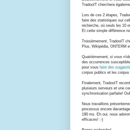
TradooIT cherchera égaleme
Lors de ces 2 étapes, Trado
faire des statistiques sur ce
recherche, où seuls les 10 o
Et cette simple différence 
Troisièmement, TradooIT c
Plus, Wikipédia, ONTERM et l
Quatrièmement, si vous n'ob
des occurrences susceptibles 
pour vous
faire des suggest
corpus publics et les corpus p
Finalement, TradooIT recombi
plusieurs serveurs et une c
synchronisation parfaite! Ouf
Nous travaillons présentemen
processus encore davantage
190 ms. Eh oui, nous adoron
efficaces! :-)
Bonne recherche!