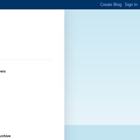
wers
rchive