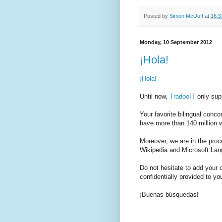
Posted by
Simon McDuff
at
16:3
Monday, 10 September 2012
¡Hola!
¡Hola!
Until now,
TradooIT
only supp
Your favorite bilingual conc
have more than 140 million w
Moreover, we are in the pro
Wikipedia and Microsoft Lan
Do not hesitate to add your 
confidentially provided to yo
¡Buenas búsquedas!