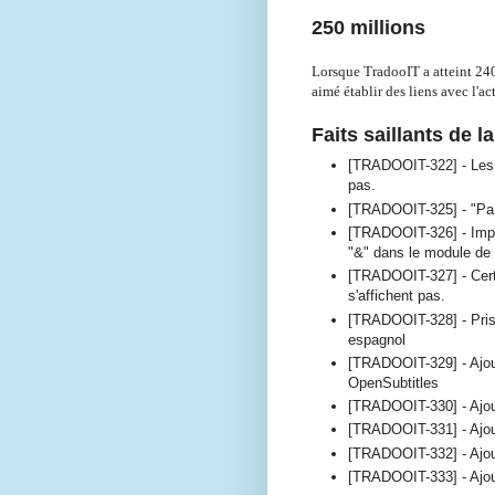
250 millions
Lorsque TradooIT a atteint
240
aimé établir des liens avec l'ac
Faits saillants de l
[TRADOOIT-322] - Les l
pas.
[TRADOOIT-325] - "Pann
[TRADOOIT-326] - Impo
"&" dans le module de 
[TRADOOIT-327] - Certa
s'affichent pas.
[TRADOOIT-328] - Prise
espagnol
[TRADOOIT-329] - Ajou
OpenSubtitles
[TRADOOIT-330] - Ajou
[TRADOOIT-331] - Ajou
[TRADOOIT-332] - Ajo
[TRADOOIT-333] - Ajo