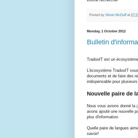
Posted by
Simon McDuff
at
07:2
Monday, 1 October 2012
Bulletin d'infor
TradooIT est un écosystème 
L'écosystème TradooIT vous p
documents et de faire des re
indispensable pour plusieurs
Nouvelle paire de 
Nous vous avions donné la
avons ajouté une nouvelle pa
plus d'information.
Quelle paire de langues aim
savoir!