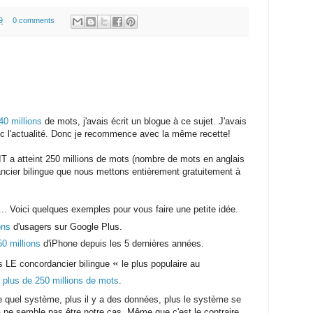
9
0 comments
40 millions
de mots, j'avais écrit un blogue à ce sujet. J'avais
ec l'actualité. Donc je recommence avec la même recette!
IT a atteint 250 millions de mots (nombre de mots en anglais
ncier bilingue que nous mettons entièrement gratuitement à
... Voici quelques exemples pour vous faire une petite idée.
ons
d'usagers sur Google Plus.
50 millions
d'iPhone depuis les 5 dernières années.
«
 LE concordancier bilingue
le plus populaire au
s
plus de 250 millions de mots
.
 quel système, plus il y a des données, plus le système se
la ne semble pas être notre cas. Même que c'est le contraire