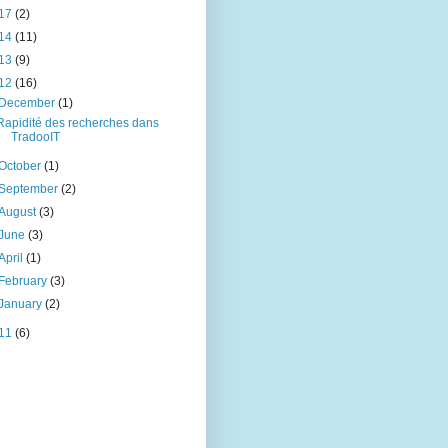
17
(2)
14
(11)
13
(9)
12
(16)
December
(1)
Rapidité des recherches dans
TradooIT
October
(1)
September
(2)
August
(3)
June
(3)
April
(1)
February
(3)
January
(2)
11
(6)