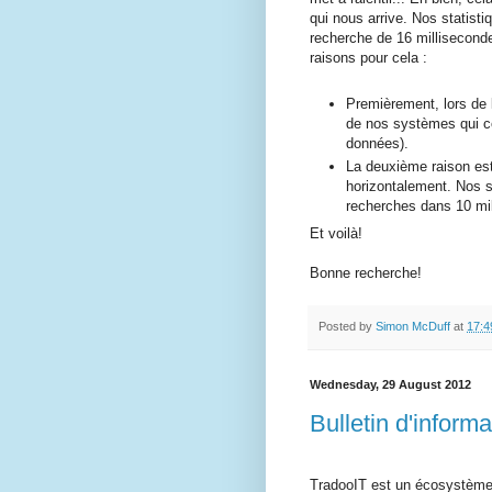
qui nous arrive. Nos statist
recherche de 16 millisecond
raisons pour cela :
Premièrement, lors de 
de nos systèmes qui co
données).
La deuxième raison est
horizontalement. Nos s
recherches dans 10 mi
Et voilà!
Bonne recherche!
Posted by
Simon McDuff
at
17:4
Wednesday, 29 August 2012
Bulletin d'inform
TradooIT est un écosystème 