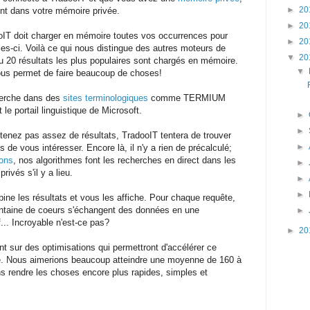
►
20
nt dans votre mémoire privée.
►
20
oIT doit charger en mémoire toutes vos occurrences pour
►
20
lles-ci. Voilà ce qui nous distingue des autres moteurs de
▼
20
u 20 résultats les plus populaires sont chargés en mémoire.
▼
nous permet de faire beaucoup de choses!
herche dans des
sites terminologiques
comme TERMIUM
e portail linguistique de Microsoft.
►
►
tenez pas assez de résultats, TradooIT tentera de trouver
►
de vous intéresser. Encore là, il n'y a rien de précalculé;
ions
, nos algorithmes font les recherches en direct dans les
►
rivés s'il y a lieu.
►
►
ne les résultats et vous les affiche. Pour chaque requête,
entaine de coeurs s'échangent des données en une
►
... Incroyable n'est-ce pas?
►
20
t sur des optimisations qui permettront d'accélérer ce
. Nous aimerions beaucoup atteindre une moyenne de 160 à
s rendre les choses encore plus rapides, simples et