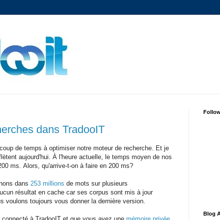
Follo
herches dans TradooIT
oup de temps à optimiser notre moteur de recherche. Et je
flètent aujourd'hui. À l'heure actuelle, le temps moyen de nos
200 ms. Alors, qu'arrive-t-on à faire en 200 ms?
chons dans
253 millions
de mots sur plusieurs
ucun résultat en cache car ses corpus sont mis à jour
ous voulons toujours vous donner la dernière version.
Blog A
 connecté à TradooIT et que vous avez une
mémoire privée
,