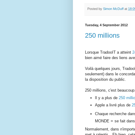
Posted by
Simon McDuff
at
18:0
Tuesday, 4 September 2012
250 millions
Lorsque TradooIT a atteint
2
bien aimé faire des liens av
Voilà quelques jours, Tradoo
seulement) dans le concorda
la disposition du public.
250 millions, c'est beaucoup
Il y a plus de
250 milli
Apple a livré plus de
2
Chaque recherche dans
»
MONDE
se fait dan
Normalement, dans n'importe
met à ralentir... Eh bien, ce